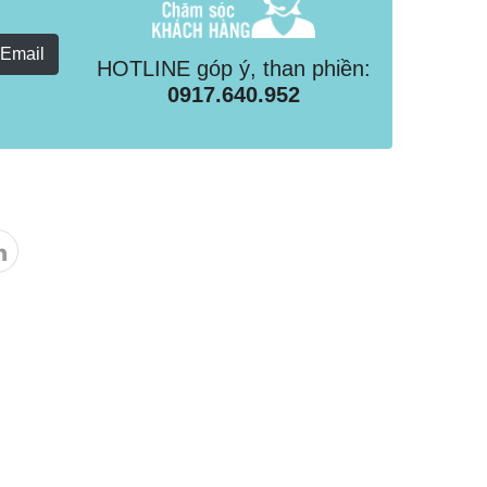
 Email
HOTLINE góp ý, than phiền:
0917.640.952