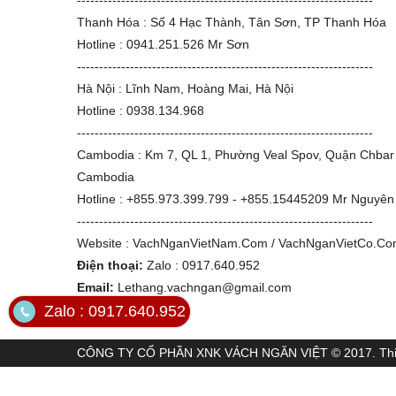
Thanh Hóa : Số 4 Hạc Thành, Tân Sơn, TP Thanh Hóa
Hotline : 0941.251.526 Mr Sơn
-------------------------------------------------------------------
Hà Nội : Lĩnh Nam, Hoàng Mai, Hà Nội
Hotline : 0938.134.968
-------------------------------------------------------------------
Cambodia : Km 7, QL 1, Phường Veal Spov, Quận Chba
Cambodia
Hotline : +855.973.399.799 - +855.15445209 Mr Nguyên
-------------------------------------------------------------------
Website : VachNganVietNam.Com / VachNganVietCo.C
Điện thoại:
Zalo : 0917.640.952
Email:
Lethang.vachngan@gmail.com
Zalo : 0917.640.952
CÔNG TY CỔ PHẦN XNK VÁCH NGĂN VIỆT © 2017. Thiế