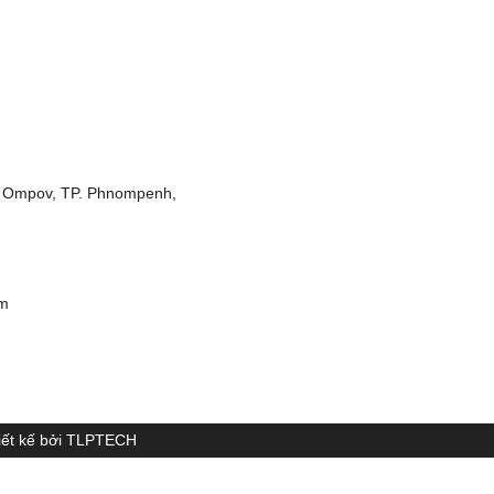
r Ompov, TP. Phnompenh,
om
t kế bởi
TLPTECH