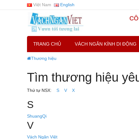
Việt Nam
English
CÔ
TRANG CHỦ
VÁCH NGĂN KÍNH DI ĐỘNG
Thương hiệu
Tìm thương hiệu yêu
Thứ tự NSX:
S
V
X
S
ShuangQi
V
Vách Ngăn Việt