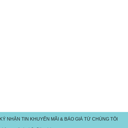
KÝ NHẬN TIN KHUYẾN MÃI & BÁO GIÁ TỪ CHÚNG TÔI