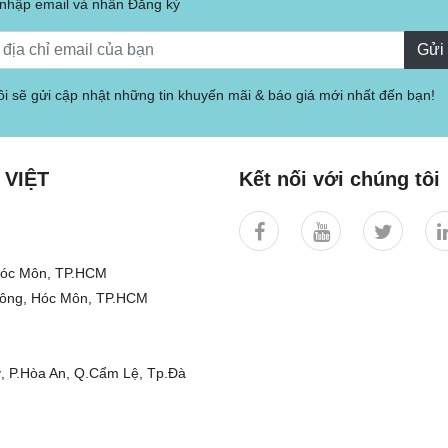
 nhập email và nhấn Đăng ký
Gửi
i sẽ gửi cập nhật những tin khuyến mãi & báo giá mới nhất đến bạn!
 VIỆT
Kết nối với chúng tôi
 Hóc Môn, TP.HCM
Đông, Hóc Môn, TP.HCM
, P.Hòa An, Q.Cẩm Lệ, Tp.Đà