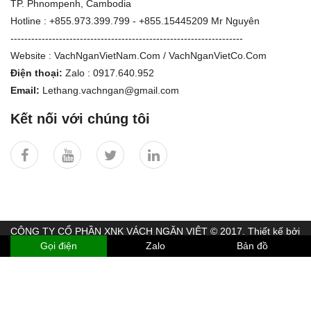
TP. Phnompenh, Cambodia
Hotline : +855.973.399.799 - +855.15445209 Mr Nguyên
-------------------------------------------------------------------
Website : VachNganVietNam.Com / VachNganVietCo.Com
Điện thoại:
Zalo : 0917.640.952
Email:
Lethang.vachngan@gmail.com
Kết nối với chúng tôi
CÔNG TY CỔ PHẦN XNK VÁCH NGĂN VIỆT © 2017. Thiết kế bởi
Gọi điện
Zalo
Bản đồ
TLPTECH