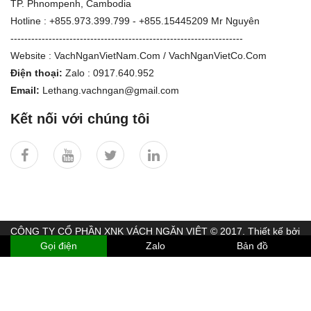
TP. Phnompenh, Cambodia
Hotline : +855.973.399.799 - +855.15445209 Mr Nguyên
-------------------------------------------------------------------
Website : VachNganVietNam.Com / VachNganVietCo.Com
Điện thoại:
Zalo : 0917.640.952
Email:
Lethang.vachngan@gmail.com
Kết nối với chúng tôi
CÔNG TY CỔ PHẦN XNK VÁCH NGĂN VIỆT © 2017. Thiết kế bởi
Gọi điện
Zalo
Bản đồ
TLPTECH