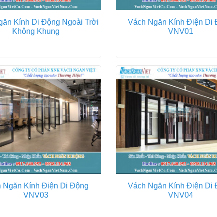
ăn Kính Di Động Ngoài Trời
Vách Ngăn Kính Điện Di
Không Khung
VNV01
 Ngăn Kính Điện Di Động
Vách Ngăn Kính Điện Di
VNV03
VNV04