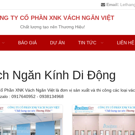
Email:
Lethan
NG TY CỔ PHẦN XNK VÁCH NGĂN VIỆT
Chất lượng tạo nên Thương Hiệu!
BÁO GIÁ
DỰ ÁN
TIN TỨC
LIÊN HỆ
h Ngăn Kính Di Động
ổ Phần XNK Vách Ngăn Việt là đơn vị sản xuất và thi công các loại vá
zalo : 0917640952 - 0938134968