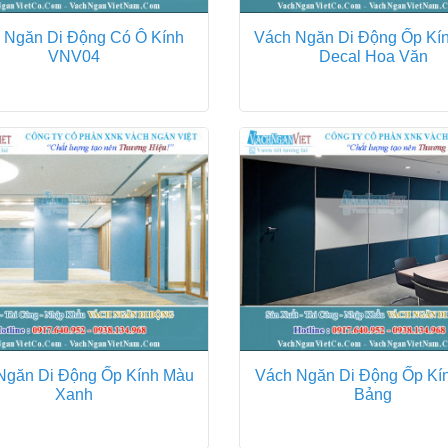
 Ngăn Di Động Có Ô Kính
Vách Ngăn Di Động Ốp Kí
VNV04
Decal Hoa Văn
Ngăn Di Động Ốp Kính Màu
Vách Ngăn Di Động Ốp Kín
Xanh
Bảng