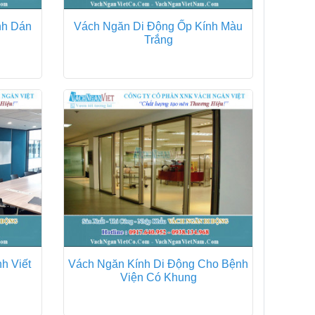
nh Dán
Vách Ngăn Di Động Ốp Kính Màu
Trắng
h Viết
Vách Ngăn Kính Di Động Cho Bệnh
Viện Có Khung