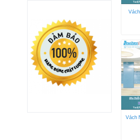
Vách
Vách 