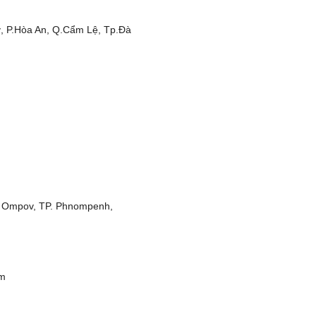
, P.Hòa An, Q.Cẩm Lệ, Tp.Đà
r Ompov, TP. Phnompenh,
om