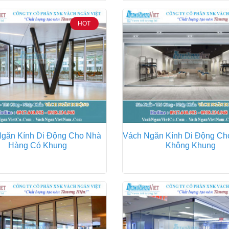
HOT
găn Kính Di Động Cho Nhà
Vách Ngăn Kính Di Động C
Hàng Có Khung
Không Khung