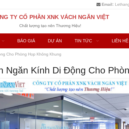
Email:
Lethan
NG TY CỔ PHẦN XNK VÁCH NGĂN VIỆT
Chất lượng tạo nên Thương Hiệu!
BÁO GIÁ
DỰ ÁN
TIN TỨC
LIÊN HỆ
ộng Cho Phòng Họp Không Khung
h Ngăn Kính Di Động Cho Phò