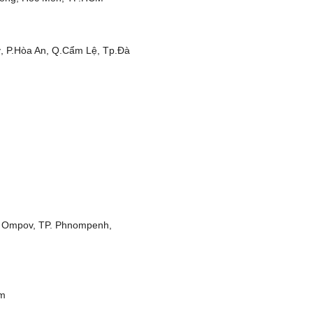
, P.Hòa An, Q.Cẩm Lệ, Tp.Đà
r Ompov, TP. Phnompenh,
om