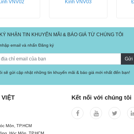
Kính VNV02
Kính VNV03
KÝ NHẬN TIN KHUYẾN MÃI & BÁO GIÁ TỪ CHÚNG TÔI
 nhập email và nhấn Đăng ký
Gửi
i sẽ gửi cập nhật những tin khuyến mãi & báo giá mới nhất đến bạn!
 VIỆT
Kết nối với chúng tôi
 Hóc Môn, TP.HCM
Đông, Hóc Môn, TP.HCM