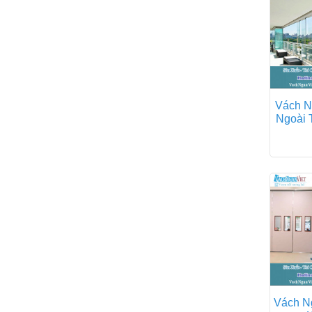
Vách N
Ngoài 
Vách N